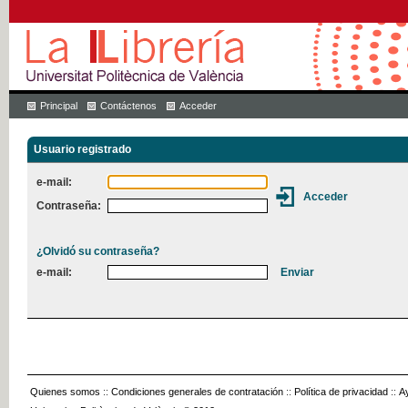
Principal
Contáctenos
Acceder
Usuario registrado
e-mail:
Contraseña:
¿Olvidó su contraseña?
e-mail:
Quienes somos
::
Condiciones generales de contratación
::
Política de privacidad
::
A