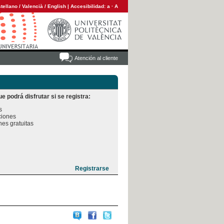
tellano
/
Valencià
/
English
|
Accesibilidad:
a
·
A
Atención al cliente
e podrá disfrutar si se registra:


iones

es gratuitas
