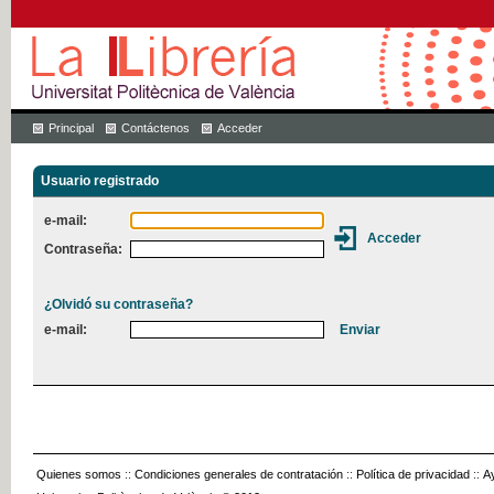
Principal
Contáctenos
Acceder
Usuario registrado
e-mail:
Contraseña:
¿Olvidó su contraseña?
e-mail:
Quienes somos
::
Condiciones generales de contratación
::
Política de privacidad
::
A