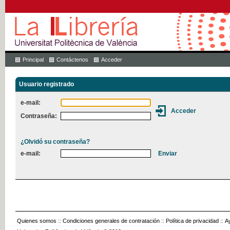
Principal
Contáctenos
Acceder
Usuario registrado
e-mail:
Contraseña:
¿Olvidó su contraseña?
e-mail:
Quienes somos
::
Condiciones generales de contratación
::
Política de privacidad
::
A