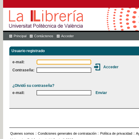
Principal
Contáctenos
Acceder
Usuario registrado
e-mail:
Contraseña:
¿Olvidó su contraseña?
e-mail:
Quienes somos
::
Condiciones generales de contratación
::
Política de privacidad
::
A