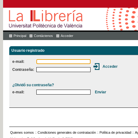
Principal
Contáctenos
Acceder
Usuario registrado
e-mail:
Contraseña:
¿Olvidó su contraseña?
e-mail:
Quienes somos
::
Condiciones generales de contratación
::
Política de privacidad
::
A