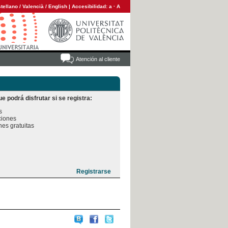
tellano
/
Valencià
/
English
|
Accesibilidad:
a
·
A
Atención al cliente
e podrá disfrutar si se registra:


iones

es gratuitas
