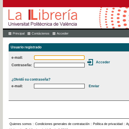
Principal
Contáctenos
Acceder
Usuario registrado
e-mail:
Contraseña:
¿Olvidó su contraseña?
e-mail:
Quienes somos
::
Condiciones generales de contratación
::
Política de privacidad
::
A