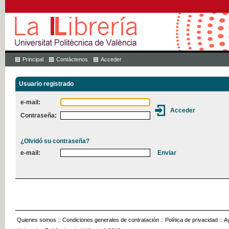
Principal
Contáctenos
Acceder
Usuario registrado
e-mail:
Contraseña:
¿Olvidó su contraseña?
e-mail:
Quienes somos
::
Condiciones generales de contratación
::
Política de privacidad
::
A