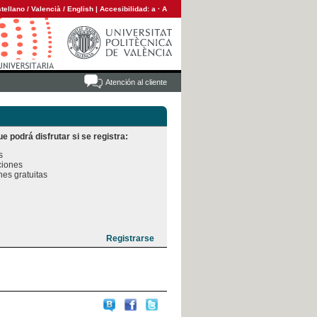
tellano
/
Valencià
/
English
|
Accesibilidad:
a
·
A
Atención al cliente
e podrá disfrutar si se registra:


iones

es gratuitas
