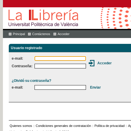
Principal
Contáctenos
Acceder
Usuario registrado
e-mail:
Contraseña:
¿Olvidó su contraseña?
e-mail:
Quienes somos
::
Condiciones generales de contratación
::
Política de privacidad
::
A