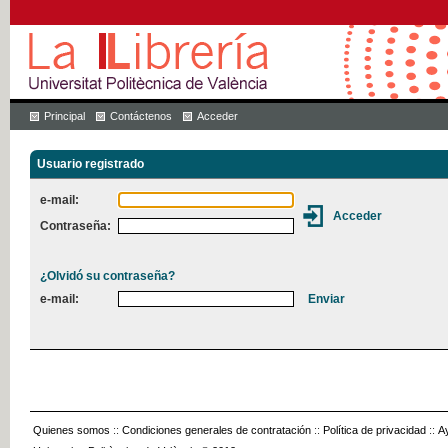
Principal
Contáctenos
Acceder
Usuario registrado
e-mail:
Contraseña:
¿Olvidó su contraseña?
e-mail:
Quienes somos
::
Condiciones generales de contratación
::
Política de privacidad
::
A