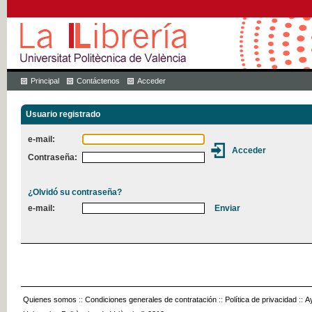
Principal
Contáctenos
Acceder
Usuario registrado
e-mail:
Contraseña:
¿Olvidó su contraseña?
e-mail:
Quienes somos
::
Condiciones generales de contratación
::
Política de privacidad
::
A