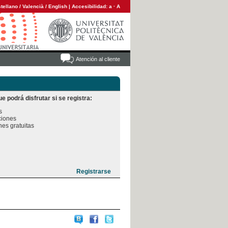
tellano
/
Valencià
/
English
|
Accesibilidad:
a
·
A
Atención al cliente
e podrá disfrutar si se registra:


iones

es gratuitas
