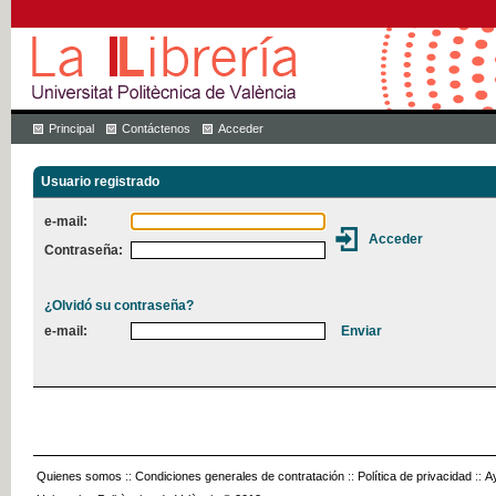
Principal
Contáctenos
Acceder
Usuario registrado
e-mail:
Contraseña:
¿Olvidó su contraseña?
e-mail:
Quienes somos
::
Condiciones generales de contratación
::
Política de privacidad
::
A