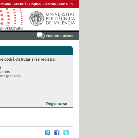
tellano
/
Valencià
/
English
|
Accesibilidad:
a
·
A
Atención al cliente
e podrá disfrutar si se registra:


iones

es gratuitas
