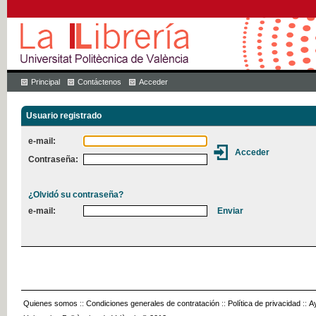
Principal
Contáctenos
Acceder
Usuario registrado
e-mail:
Contraseña:
¿Olvidó su contraseña?
e-mail:
Quienes somos
::
Condiciones generales de contratación
::
Política de privacidad
::
A