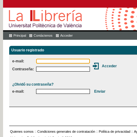
Principal
Contáctenos
Acceder
Usuario registrado
e-mail:
Contraseña:
¿Olvidó su contraseña?
e-mail:
Quienes somos
::
Condiciones generales de contratación
::
Política de privacidad
::
A