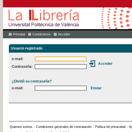
Principal
Contáctenos
Acceder
Usuario registrado
e-mail:
Contraseña:
¿Olvidó su contraseña?
e-mail:
Quienes somos
::
Condiciones generales de contratación
::
Política de privacidad
::
A