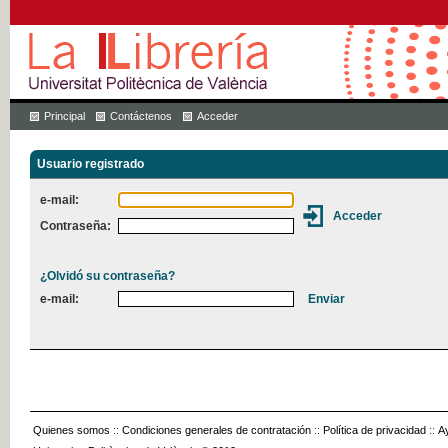
Principal
Contáctenos
Acceder
Usuario registrado
e-mail:
Contraseña:
¿Olvidó su contraseña?
e-mail:
Quienes somos
::
Condiciones generales de contratación
::
Política de privacidad
::
A