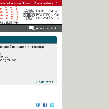
tellano
/
Valencià
/
English
|
Accesibilidad:
a
·
A
Atención al cliente
e podrá disfrutar si se registra:


iones

es gratuitas
