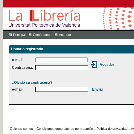
Principal
Contáctenos
Acceder
Usuario registrado
e-mail:
Contraseña:
¿Olvidó su contraseña?
e-mail:
Quienes somos
::
Condiciones generales de contratación
::
Política de privacidad
::
A