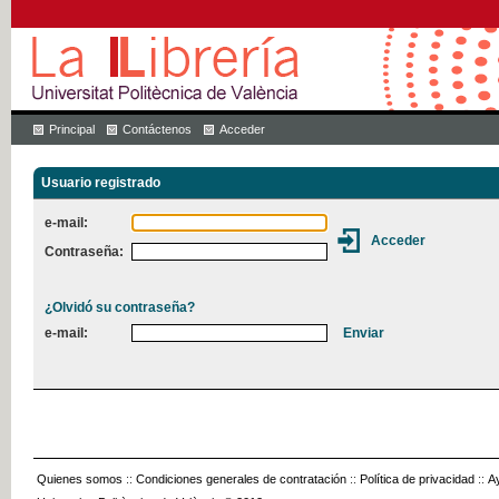
Principal
Contáctenos
Acceder
Usuario registrado
e-mail:
Contraseña:
¿Olvidó su contraseña?
e-mail:
Quienes somos
::
Condiciones generales de contratación
::
Política de privacidad
::
A