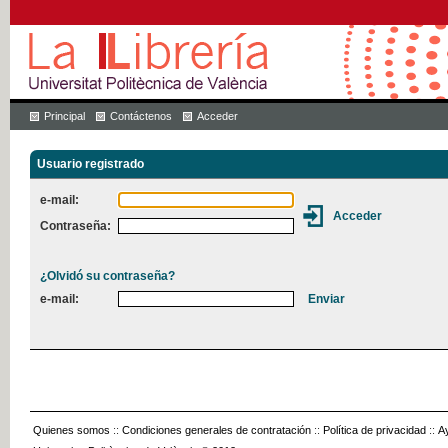
Principal
Contáctenos
Acceder
Usuario registrado
e-mail:
Contraseña:
¿Olvidó su contraseña?
e-mail:
Quienes somos
::
Condiciones generales de contratación
::
Política de privacidad
::
A