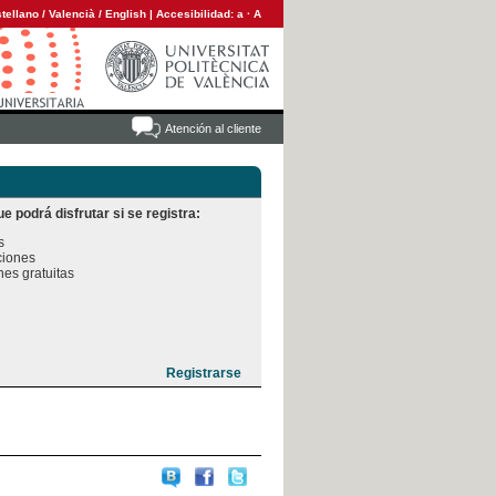
tellano
/
Valencià
/
English
|
Accesibilidad:
a
·
A
Atención al cliente
e podrá disfrutar si se registra:


iones

es gratuitas
