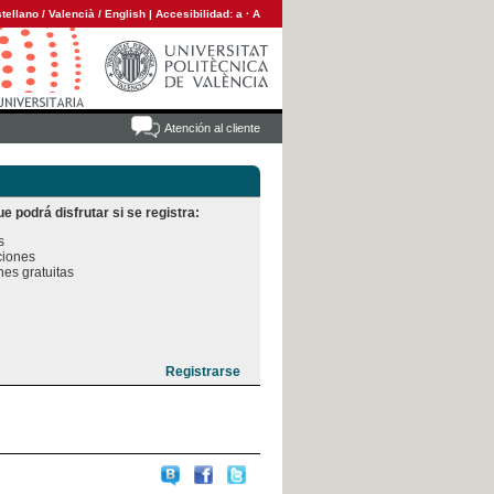
tellano
/
Valencià
/
English
|
Accesibilidad:
a
·
A
Atención al cliente
e podrá disfrutar si se registra:


iones

es gratuitas
