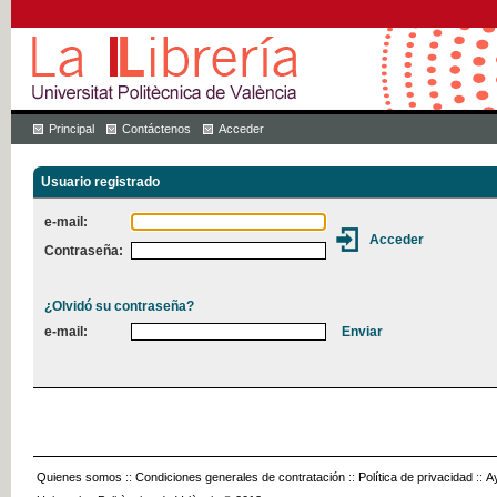
Principal
Contáctenos
Acceder
Usuario registrado
e-mail:
Contraseña:
¿Olvidó su contraseña?
e-mail:
Quienes somos
::
Condiciones generales de contratación
::
Política de privacidad
::
A