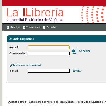
Principal
Contáctenos
Acceder
Usuario registrado
e-mail:
Contraseña:
¿Olvidó su contraseña?
e-mail:
Quienes somos
::
Condiciones generales de contratación
::
Política de privacidad
::
A