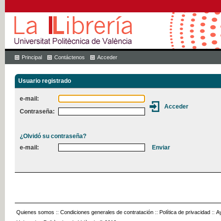
Principal
Contáctenos
Acceder
Usuario registrado
e-mail:
Contraseña:
¿Olvidó su contraseña?
e-mail:
Quienes somos
::
Condiciones generales de contratación
::
Política de privacidad
::
A