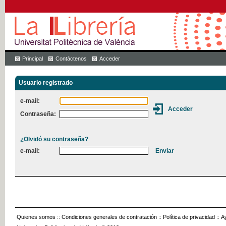
Principal
Contáctenos
Acceder
Usuario registrado
e-mail:
Contraseña:
¿Olvidó su contraseña?
e-mail:
Quienes somos
::
Condiciones generales de contratación
::
Política de privacidad
::
A