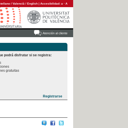
tellano
/
Valencià
/
English
|
Accesibilidad:
a
·
A
Atención al cliente
e podrá disfrutar si se registra:


iones

es gratuitas
