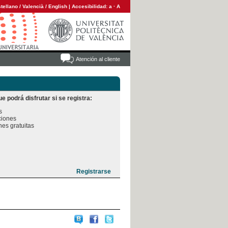
tellano
/
Valencià
/
English
|
Accesibilidad:
a
·
A
Atención al cliente
e podrá disfrutar si se registra:


iones

es gratuitas
