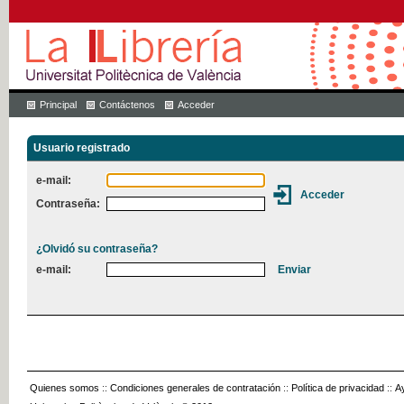
Principal
Contáctenos
Acceder
Usuario registrado
e-mail:
Contraseña:
¿Olvidó su contraseña?
e-mail:
Quienes somos
::
Condiciones generales de contratación
::
Política de privacidad
::
A