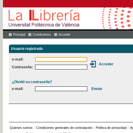
Principal
Contáctenos
Acceder
Usuario registrado
e-mail:
Contraseña:
¿Olvidó su contraseña?
e-mail:
Quienes somos
::
Condiciones generales de contratación
::
Política de privacidad
::
A