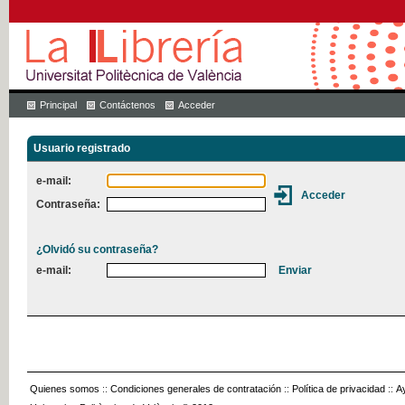
Principal
Contáctenos
Acceder
Usuario registrado
e-mail:
Contraseña:
¿Olvidó su contraseña?
e-mail:
Quienes somos
::
Condiciones generales de contratación
::
Política de privacidad
::
A