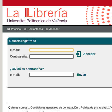
Principal
Contáctenos
Acceder
Usuario registrado
e-mail:
Contraseña:
¿Olvidó su contraseña?
e-mail:
Quienes somos
::
Condiciones generales de contratación
::
Política de privacidad
::
A