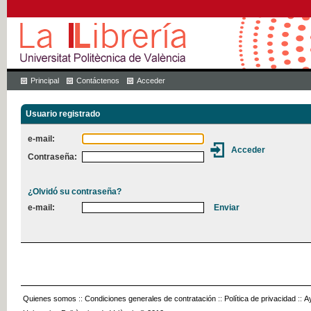
Principal
Contáctenos
Acceder
Usuario registrado
e-mail:
Contraseña:
¿Olvidó su contraseña?
e-mail:
Quienes somos
::
Condiciones generales de contratación
::
Política de privacidad
::
A