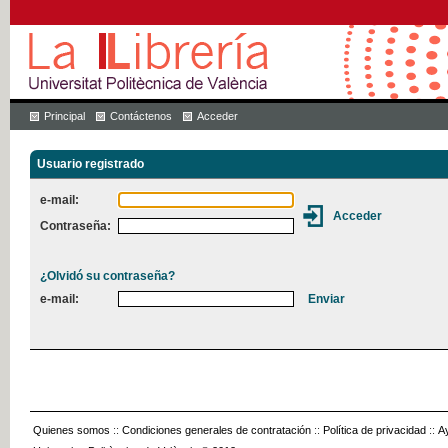
Principal
Contáctenos
Acceder
Usuario registrado
e-mail:
Contraseña:
¿Olvidó su contraseña?
e-mail:
Quienes somos
::
Condiciones generales de contratación
::
Política de privacidad
::
A