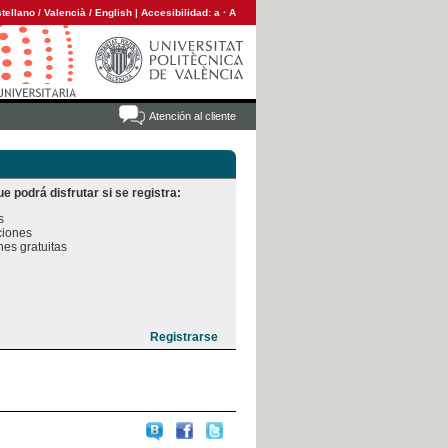
tellano
/
Valencià
/
English
|
Accesibilidad:
a
·
A
Atención al cliente
e podrá disfrutar si se registra:


iones

es gratuitas
