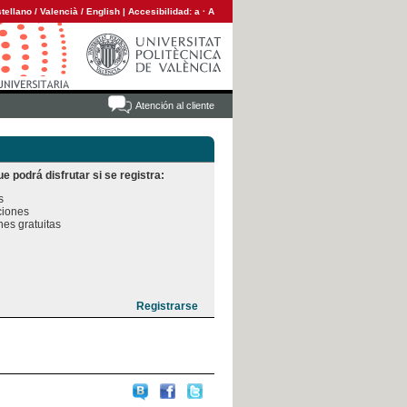
tellano
/
Valencià
/
English
|
Accesibilidad:
a
·
A
Atención al cliente
e podrá disfrutar si se registra:


iones

es gratuitas
