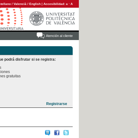
tellano
/
Valencià
/
English
|
Accesibilidad:
a
·
A
Atención al cliente
e podrá disfrutar si se registra:


iones

es gratuitas
