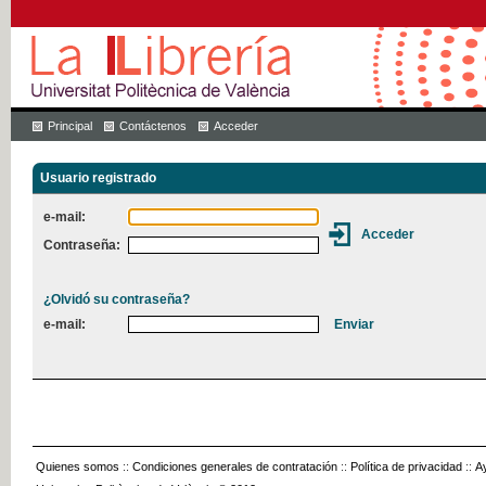
Principal
Contáctenos
Acceder
Usuario registrado
e-mail:
Contraseña:
¿Olvidó su contraseña?
e-mail:
Quienes somos
::
Condiciones generales de contratación
::
Política de privacidad
::
A