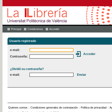
Principal
Contáctenos
Acceder
Usuario registrado
e-mail:
Contraseña:
¿Olvidó su contraseña?
e-mail:
Quienes somos
::
Condiciones generales de contratación
::
Política de privacidad
::
A