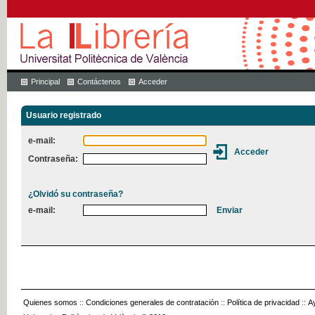
Principal
Contáctenos
Acceder
Usuario registrado
e-mail:
Contraseña:
¿Olvidó su contraseña?
e-mail:
Quienes somos
::
Condiciones generales de contratación
::
Política de privacidad
::
A