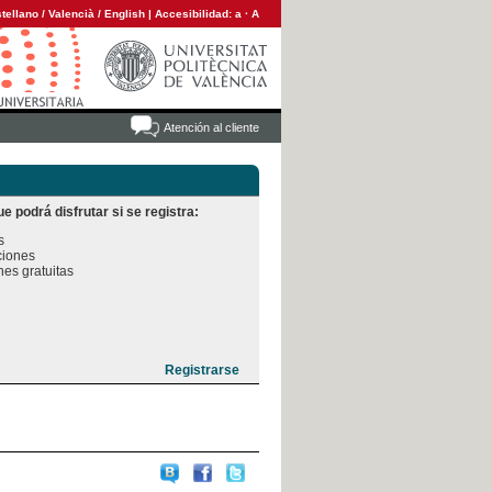
tellano
/
Valencià
/
English
|
Accesibilidad:
a
·
A
Atención al cliente
e podrá disfrutar si se registra:


iones

es gratuitas
