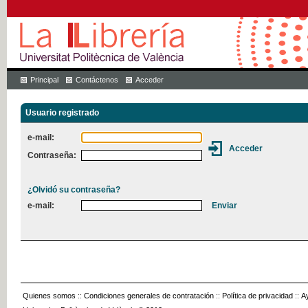
Principal
Contáctenos
Acceder
Usuario registrado
e-mail:
Contraseña:
¿Olvidó su contraseña?
e-mail:
Quienes somos
::
Condiciones generales de contratación
::
Política de privacidad
::
A