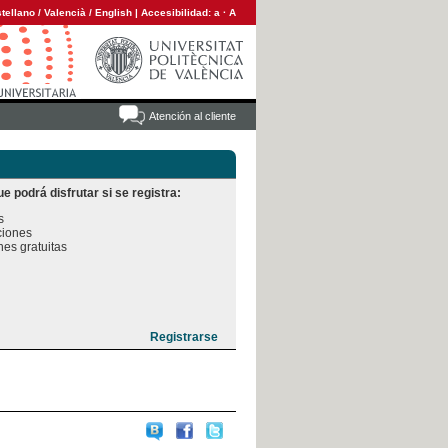
tellano
/
Valencià
/
English
|
Accesibilidad:
a
·
A
Atención al cliente
e podrá disfrutar si se registra:


iones

es gratuitas
