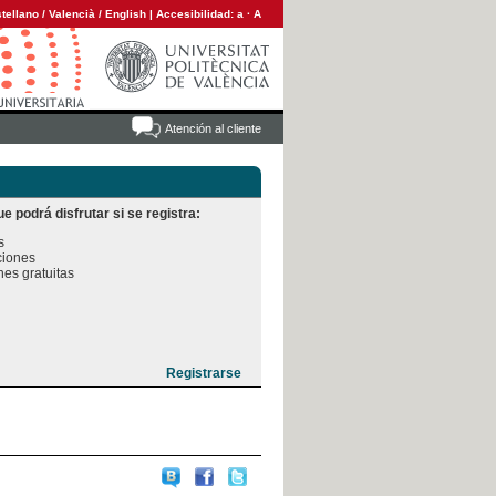
tellano
/
Valencià
/
English
|
Accesibilidad:
a
·
A
Atención al cliente
e podrá disfrutar si se registra:


iones

es gratuitas
