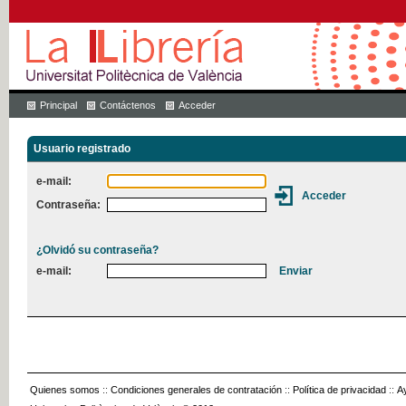
Principal
Contáctenos
Acceder
Usuario registrado
e-mail:
Contraseña:
¿Olvidó su contraseña?
e-mail:
Quienes somos
::
Condiciones generales de contratación
::
Política de privacidad
::
A