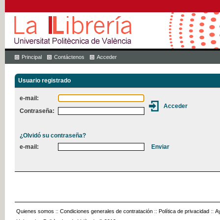
Principal
Contáctenos
Acceder
Usuario registrado
e-mail:
Contraseña:
¿Olvidó su contraseña?
e-mail:
Quienes somos
::
Condiciones generales de contratación
::
Política de privacidad
::
A